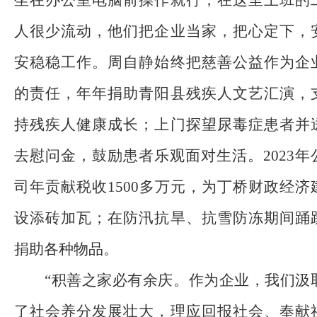
坐在办公室电脑前操作就行，在这里上班的
人很少流动，他们把企业当家，把心定下，
安稳稳工作。周自静始终把慈善公益作为企
的责任，年年捐助青阳县残疾人文艺汇演，
持残疾人健康成长；上门探望尿毒症患者并
去慰问金，鼓励患者乐观面对生活。
2023年
司年贡献税收1500多万元，为丁桥财政经济
设添砖加瓦；在
防汛
抗旱
、抗雪防冻
期间踊
捐助各种物品。
“积善之家必有余庆。作为企业，我们汲
了社会养分发展壮大，理应回报社会、奉献