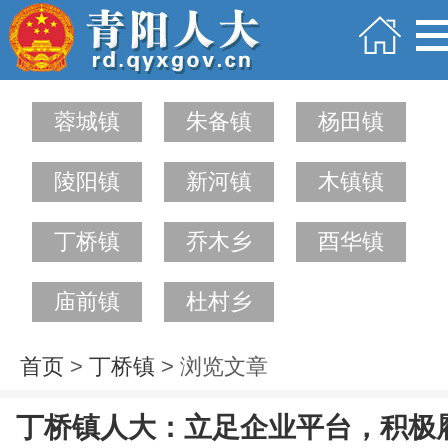
蓉城镇
朱备镇
杨田镇
陵阳镇
新河镇
木镇镇
丁桥镇
乔木乡
酉华镇
庙前镇
杜村乡
首页
>
丁桥镇
> 浏览文章
丁桥镇人大：立足企业平台，积极