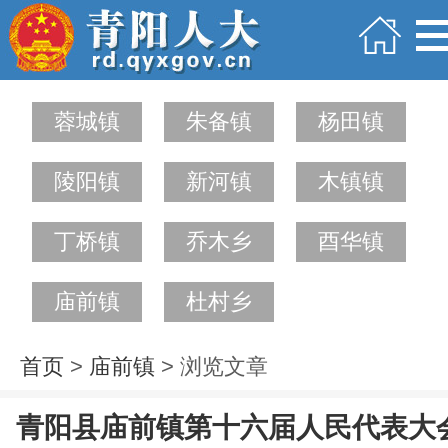
蓉城镇
朱备镇
杨田镇
陵阳镇
新河镇
木镇镇
丁桥镇
乔木乡
酉华镇
庙前镇
杜村乡
首页
>
庙前镇
> 浏览文章
青阳县庙前镇第十六届人民代表大