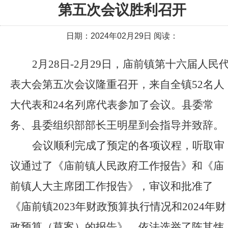
第五次会议胜利召开
日期：2024年02月29日 阅读：
2月28日-2月29日，庙前镇第十六届人民
表大会第五次会议
隆重召开
，
来自全镇
52名人
大代表和24名列席代表参加了会议。县委常
务、县委组织部部长王明星到会指导并致辞。
会议顺利完成了预定的各项议程
，
听取审
议通过了
《
庙前镇
人民政府工作报告》和《
庙
前镇
人大主席
团
工作报告》，审议和批准了
《
庙前镇
20
23
年财政预算执行情况和
2
024
年财
政预算（草案）的报告》
，
依法选举了
陈其炜