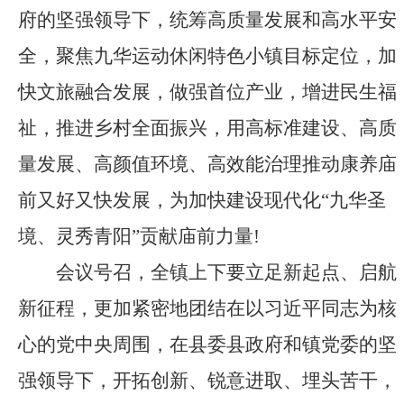
府的坚强领导下，
统筹高质量发展和高水平安
全，聚焦九华运动休闲特色小镇目标定位
，
加
快文旅融合发展，做强首位产业，增进民生福
祉，推进乡村全面振兴，
用高标准建设、高质
量发展、高颜值环境、高效能治理推动
康养庙
前又好又快发展，为加快建设现代化
“九华圣
境、灵秀青阳”贡献庙前力量!
会议号召，全
镇
上下要立足新起点、启航
新征程，更加紧密地团结在以习近平同志为核
心的党中央周围，在县委县政府和
镇
党委的坚
强领导下，开拓创新、锐意进取、埋头苦干，