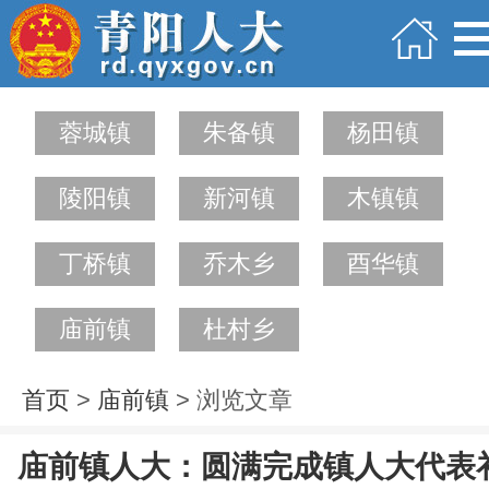
蓉城镇
朱备镇
杨田镇
陵阳镇
新河镇
木镇镇
丁桥镇
乔木乡
酉华镇
庙前镇
杜村乡
首页
>
庙前镇
> 浏览文章
庙前镇人大：圆满完成镇人大代表