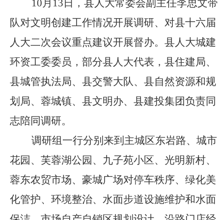
10月13日，县人大常委会副主任李思文带
队对
文明创建工作情况开展调研
、
对县十六届
人大二次会议重点建议开展督办
。
县人大城建
环资工委委员，部分县人大代表，县住建局、
县
城管执法
局
、
县交警大队、县自然资源和规
划局、蓉城镇、县文明办、县建投集团
负责同
志
陪同调研。
调研组一行分别来到主城区东岩路、城市
花园、芙蓉湖公园、九子苑小区、光明新村、
蓉东农贸市场、豪城广场对
停车秩序
、
绿化美
化管护
、环境整治、
水面步道设施维护和水面
保洁
、市场自产自销区规划设计、沿路门店经