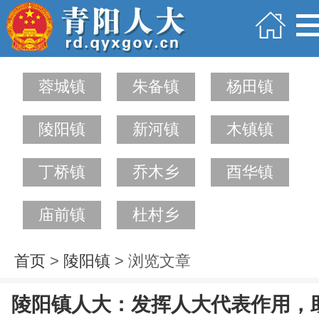
蓉城镇
朱备镇
杨田镇
陵阳镇
新河镇
木镇镇
丁桥镇
乔木乡
酉华镇
庙前镇
杜村乡
首页
>
陵阳镇
> 浏览文章
陵阳镇人大：发挥人大代表作用，