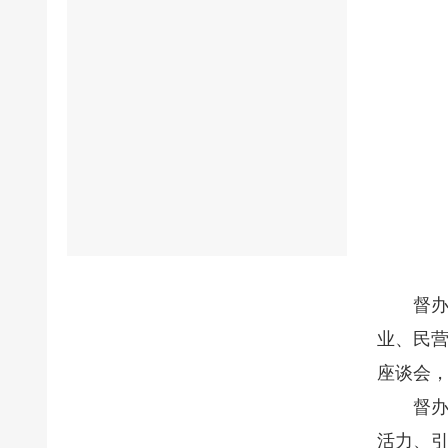
督办
业、民
座谈会
督
活力、引