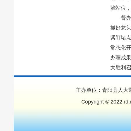
治站位
督
抓好龙
紧盯堵
常态化
办理成
大胜利
主办单位：青阳县人大常
Copyright © 2022 rd