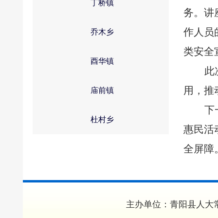
丁桥镇
务。讲
作人员
乔木乡
类安全
酉华镇
此
用，推
庙前镇
下
杜村乡
惠民活
全屏障
主办单位：青阳县人大常