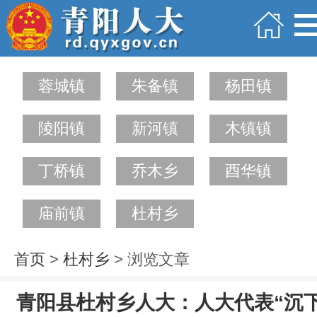
蓉城镇
朱备镇
杨田镇
陵阳镇
新河镇
木镇镇
丁桥镇
乔木乡
酉华镇
庙前镇
杜村乡
首页
>
杜村乡
> 浏览文章
青阳县杜村乡人大：人大代表“沉