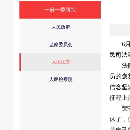
一府一委两院
人民政府
6
监察委员会
民司法
人民法院
法
员的褒
人民检察院
信念坚
征程上
荣
休了，