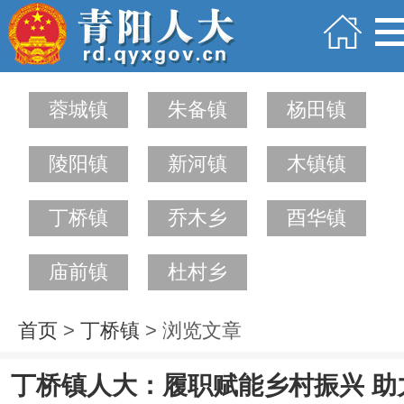
蓉城镇
朱备镇
杨田镇
陵阳镇
新河镇
木镇镇
丁桥镇
乔木乡
酉华镇
庙前镇
杜村乡
首页
>
丁桥镇
> 浏览文章
丁桥镇人大：履职赋能乡村振兴 助