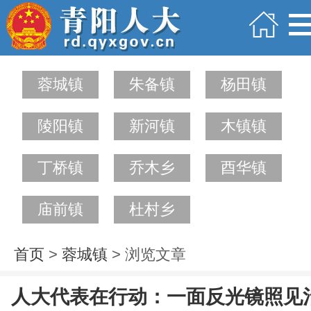
蓉城镇
朱备镇
杨田镇
陵阳镇
新河镇
木镇镇
丁桥镇
乔木乡
酉华镇
庙前镇
杜村乡
首页
>
蓉城镇
> 浏览文章
人大代表在行动：一面反光镜照见