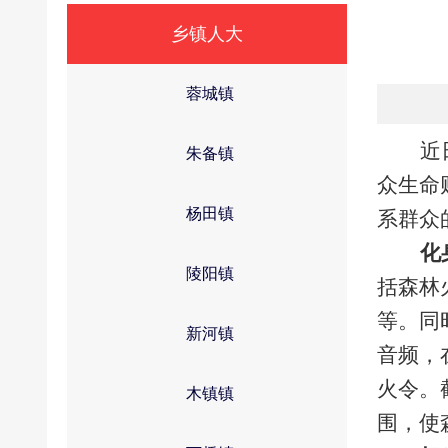
乡镇人大
蓉城镇
近
朱备镇
众生命
杨田镇
系群众
化
陵阳镇
括森林
等。同
新河镇
音频，
火令。
木镇镇
围，使