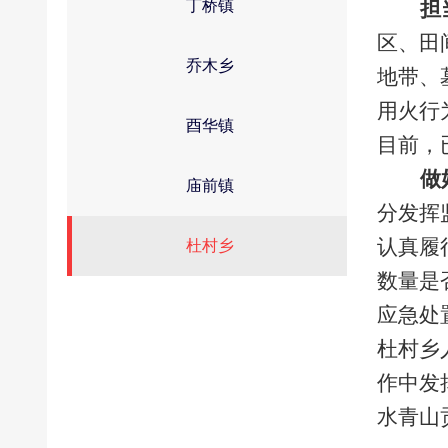
丁桥镇
担
区、田
乔木乡
地带、
用火行
酉华镇
目前，
做
庙前镇
分发挥
认真履
杜村乡
数量是
应急处
杜村乡
作中发
水青山