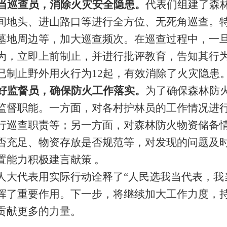
当巡查员，消除火灾安全隐患。
代表们组建了森
间地头、进山路口等进行全方位、无死角巡查。
墓地周边等，加大巡查频次。在巡查过程中，一
为，立即上前制止，并进行批评教育，告知其行
已制止野外用火行为
12起，有效消除了火灾隐患
好监督员，确保防火工作落实。
为了确保森林防
监督职能。一方面，对各村护林员的工作情况进
行巡查职责等；另一方面，对森林防火物资储备
否充足、物资存放是否规范等，对发现的问题及
置能力积极建言献策
。
人大代表用实际行动诠释了
“人民选我当代表，我
挥了重要作用。下一步，将继续加大工作力度，
贡献更多的力量。