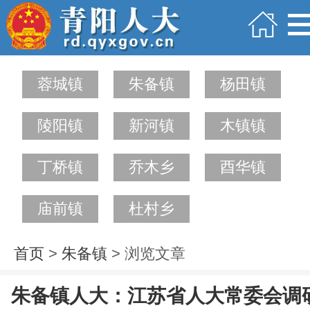
蓉城镇
朱备镇
杨田镇
陵阳镇
新河镇
木镇镇
丁桥镇
乔木乡
酉华镇
庙前镇
杜村乡
首页
>
朱备镇
> 浏览文章
朱备镇人大：江苏省人大常委会调