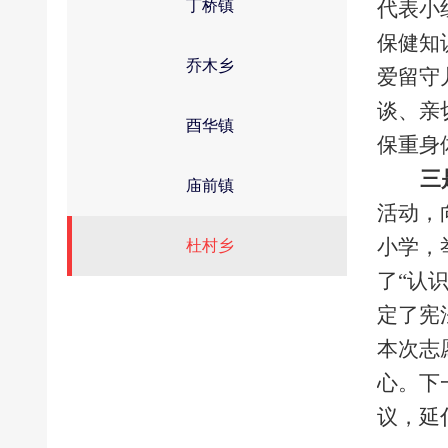
丁桥镇
代表小
保健知
乔木乡
爱留守
谈、亲
酉华镇
保重身
三
庙前镇
活动，
小学，
杜村乡
了“认
定了宪
本次志
心。下
议，延