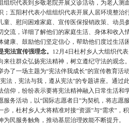
组组织代表到乡敬老院开展义诊活动，为老人测
识；五阳村代表小组组织代表开展人居环境整治
儿童、慰问困难家庭、宣传医保报销政策、动员
切交流，详细了解他们的家庭生活、身体和收入
体健康、鼓励他们坚定信心，帮助他们度过生活
是宪法宣传强理念。
12
月4日杜村乡人大组织代
向来往群众弘扬宪法精神，树立遵纪守法的观念
举办了一场主题为“宪法伴我成长”的宣传教育活
识宪法，宪法与我，遵从宪法”的专题讲座。通过
法信仰，纷纷表示要将宪法精神融入日常生活和
愿服务活动，以“国际志愿者日”为契机，将志愿
一步，杜村乡人大将精准对接“资源”与“需求”，
伸为民服务触角，推动基层治理效能不断提升。