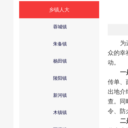
乡镇人大
蓉城镇
为
朱备镇
众的幸
杨田镇
动。
一
陵阳镇
传单、
出地介
新河镇
查。同
令、防
木镇镇
二