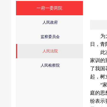
一府一委两院
人民政府
为
监察委员会
日，青
人民法院
此
家训的
人民检察院
了我国
起，树
“
庭的思
纷表示