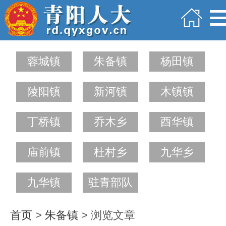
蓉城镇
朱备镇
杨田镇
陵阳镇
新河镇
木镇镇
丁桥镇
乔木乡
酉华镇
庙前镇
杜村乡
九华乡
九华镇
驻青部队
首页
>
朱备镇
> 浏览文章