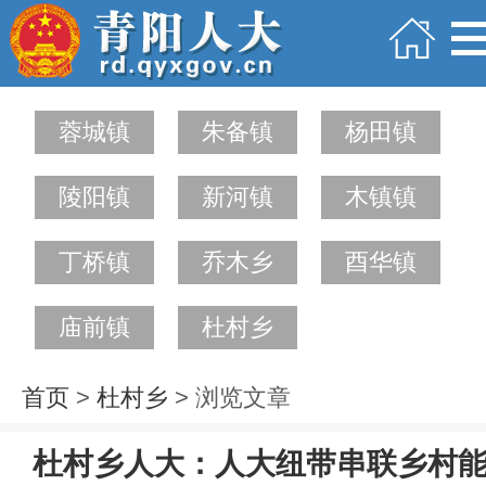
蓉城镇
朱备镇
杨田镇
陵阳镇
新河镇
木镇镇
丁桥镇
乔木乡
酉华镇
庙前镇
杜村乡
首页
>
杜村乡
> 浏览文章
杜村乡人大：人大纽带串联乡村